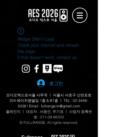
Widget Didn’t Load
Check your internet and refresh
this page.
If that doesn’t work, contact us.
로그인
오디오엑스포서울 사무국 ㅣ 서울시 서초구 신반포로
304 에이치원빌딩 1층 & B1층 ㅣ TEL :
02-3446-
5036
l Email :
fullrange.kr@gmail.com
​풀레인지 ㅣ 대표자 : 서동인, 주기표 ㅣ 사업자 등록번
호 :
211-09-86203
© FULLRANGE. All rights reserved.