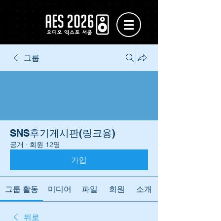
그룹
SNS후기게시판(링크용)
공개
·
회원 12명
가입
그룹 활동
미디어
파일
회원
소개
뒤로