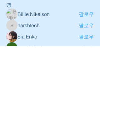
명
Billie Nikelson
팔로우
harshtech
팔로우
harshtech
Sia Enko
팔로우
amol shinde
팔로우
fullrangekr
팔로우
전체 회원 보기(12명)
로그인
오디오엑스포서울 사무국 ㅣ 서울시 서초구 신반포로
304 에이치원빌딩 1층 & B1층 ㅣ TEL :
02-3446-
5036
l Email :
fullrange.kr@gmail.com