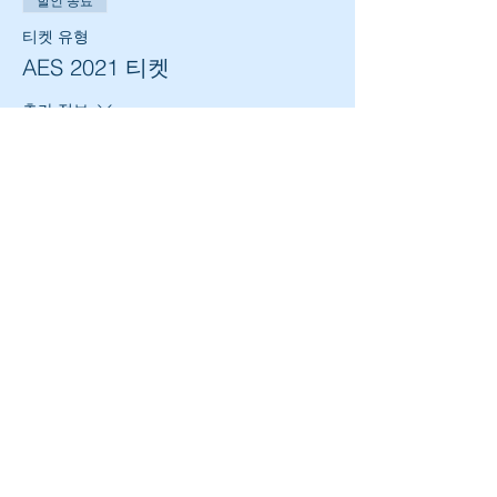
할인 종료
티켓 유형
AES 2021 티켓
추가 정보
가격
₩0
이벤트 공유하기