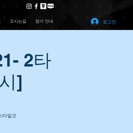
드
오시는길
참가 안내
로그인
21- 2타
3시]
프스타일오