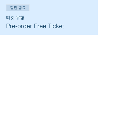
할인 종료
티켓 유형
Pre-order Free Ticket
추가 정보
가격
₩0
이벤트 공유하기