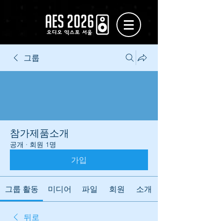
그룹
참가제품소개
공개
·
회원 1명
가입
그룹 활동
미디어
파일
회원
소개
뒤로